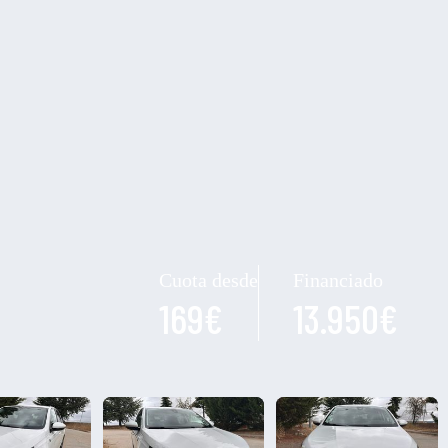
Cuota desde
Financiado
169€
13.950€