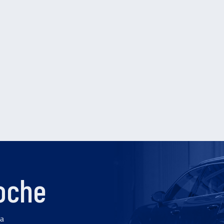
oche
na