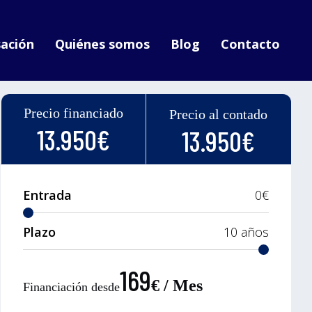
ación
Quiénes somos
Blog
Contacto
Precio financiado
Precio al contado
13.950€
13.950€
Entrada
0
€
Plazo
10
años
169
€ / Mes
Financiación desde