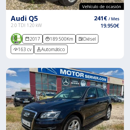
Vehículo de ocasión
Audi Q5
241€
/ Mes
2.0 TDI 120 kW
19.950€
2017
189.500Km
Diésel
163 cv
Automático