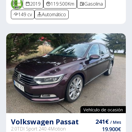
2019
119.500Km
Gasolina
149 cv
Automático
Vehículo de ocasión
Volkswagen Passat
241€
/ Mes
2.0TDI Sport 240 4Motion
19.900€