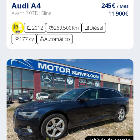
Audi A4
245€
/ Mes
Avant 2.0TDI Sline
11.900€
2012
269.500Km
Diésel
177 cv
Automático
Vehículo de ocasión