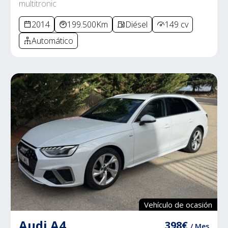
multitronic
2014
199.500Km
Diésel
149 cv
Automático
Vehículo de ocasión
Audi A4
398€
/ Mes