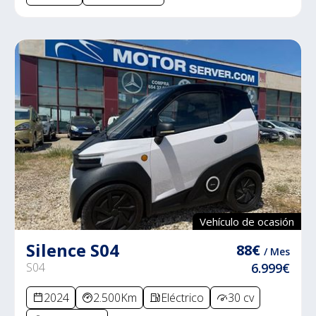
Vehículo de ocasión
Silence S04
88€
/ Mes
S04
6.999€
2024
2.500Km
Eléctrico
30 cv