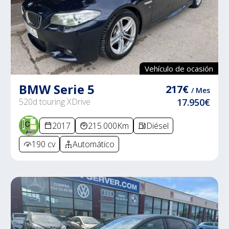
Vehículo de ocasión
BMW Serie 5
217€
/ Mes
520d touring XDrive
17.950€
2017
215.000Km
Diésel
190 cv
Automático