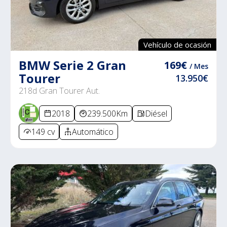
Vehículo de ocasión
BMW Serie 2 Gran
169€
/ Mes
Tourer
13.950€
218d Gran Tourer Aut.
2018
239.500Km
Diésel
149 cv
Automático