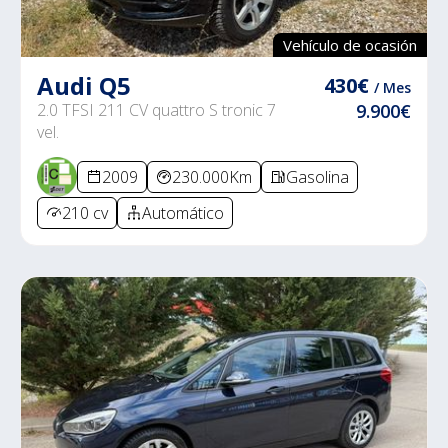
Vehículo de ocasión
Audi Q5
430€
/ Mes
2.0 TFSI 211 CV quattro S tronic 7
9.900€
vel.
2009
230.000Km
Gasolina
210 cv
Automático