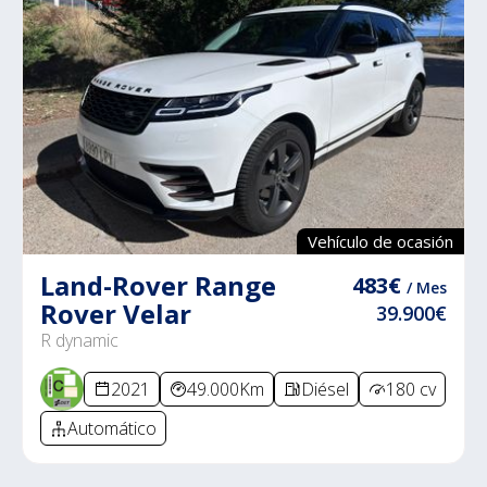
Vehículo de ocasión
Land-Rover Range
483€
/ Mes
Rover Velar
39.900€
R dynamic
2021
49.000Km
Diésel
180 cv
Automático