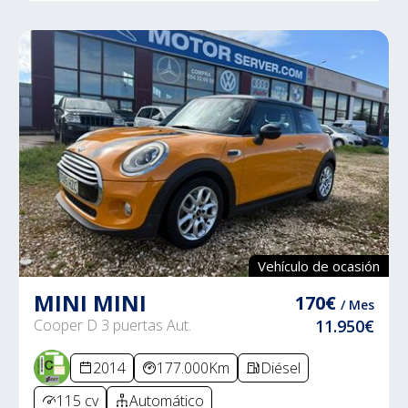
Vehículo de ocasión
MINI MINI
170€
/ Mes
Cooper D 3 puertas Aut.
11.950€
2014
177.000Km
Diésel
115 cv
Automático