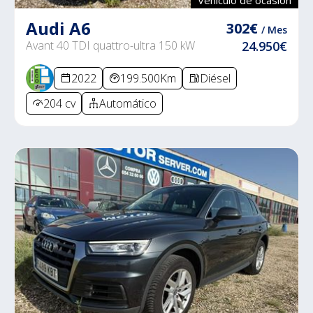
Audi A6
302€
/ Mes
Avant 40 TDI quattro-ultra 150 kW
24.950€
2022
199.500Km
Diésel
204 cv
Automático