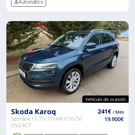
Automático
Vehículo de ocasión
Skoda Karoq
241€
/ Mes
Sportline 1.5 TSI 110 kW (150 CV)
19.900€
DSG ACT