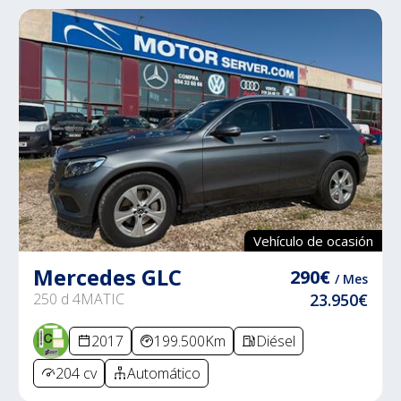
Vehículo de ocasión
Mercedes GLC
290€
/ Mes
250 d 4MATIC
23.950€
2017
199.500Km
Diésel
204 cv
Automático