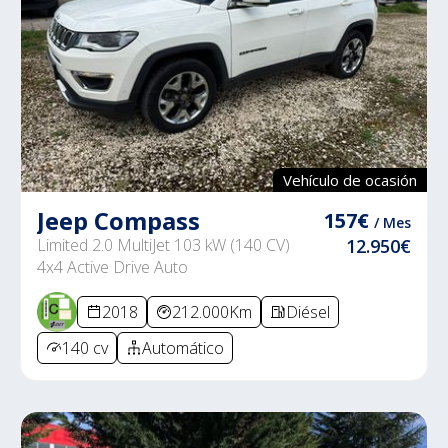
Vehículo de ocasión
Jeep Compass
157€
/ Mes
Limited 2.0 MultiJet 103 kW (140 CV)
12.950€
4x4 Active Drive Auto
2018
212.000Km
Diésel
140 cv
Automático