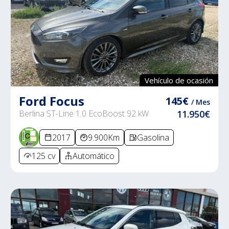
Vehículo de ocasión
Ford Focus
145€
/ Mes
Berlina ST-Line 1.0 EcoBoost 92 kW
11.950€
2017
9.900Km
Gasolina
125 cv
Automático