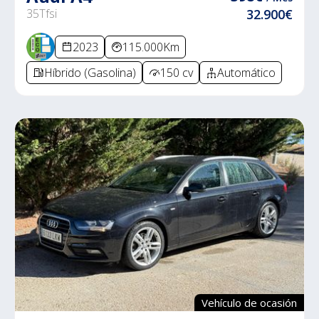
35Tfsi
32.900€
2023
115.000Km
Híbrido (Gasolina)
150 cv
Automático
Vehículo de ocasión