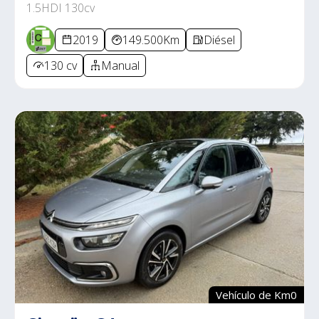
1.5HDI 130cv
2019
149.500Km
Diésel
130 cv
Manual
Vehículo de Km0