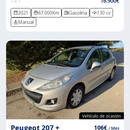
1.2 T
16.900€
2021
67.000Km
Gasolina
130 cv
Manual
Vehículo de ocasión
Peugeot 207 +
106€
/ Mes