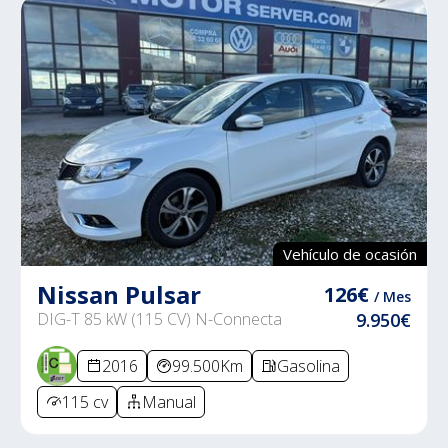
Vehículo de ocasión
Nissan Pulsar
126€
/ Mes
DIG-T 85 kW (115 CV) N-Connecta
9.950€
2016
99.500Km
Gasolina
115 cv
Manual