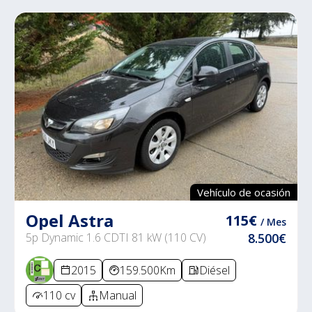
Vehículo de ocasión
Opel Astra
115€
/ Mes
5p Dynamic 1.6 CDTI 81 kW (110 CV)
8.500€
2015
159.500Km
Diésel
110 cv
Manual