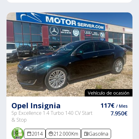
Vehículo de ocasión
Opel Insignia
117€
/ Mes
5p Excellence 1.4 Turbo 140 CV Start
7.950€
& Stop
2014
212.000Km
Gasolina