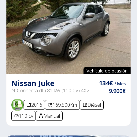
Vehículo de ocasión
Nissan Juke
134€
/ Mes
N-Connecta dCi 81 kW (110 CV) 4X2
9.900€
2016
169.500Km
Diésel
110 cv
Manual