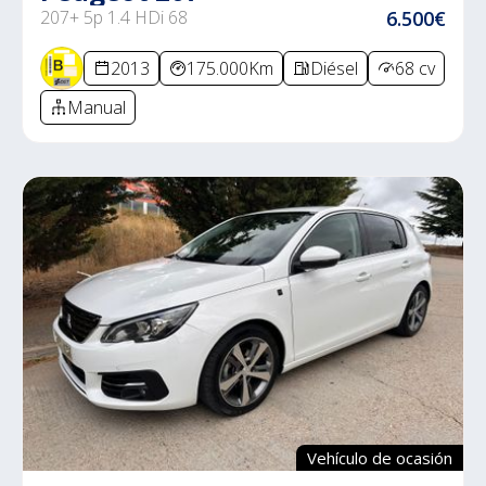
207+ 5p 1.4 HDi 68
6.500€
2013
175.000Km
Diésel
68 cv
Manual
Vehículo de ocasión