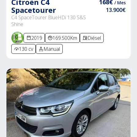
Citroën C4
168€
/ Mes
Spacetourer
13.900€
C4 SpaceTourer BlueHDi 130 S&S
Shine
2019
169.500Km
Diésel
130 cv
Manual