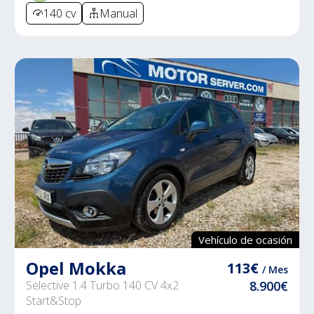
140 cv
Manual
Vehículo de ocasión
Opel Mokka
113€
/ Mes
Selective 1.4 Turbo 140 CV 4x2
8.900€
Start&Stop