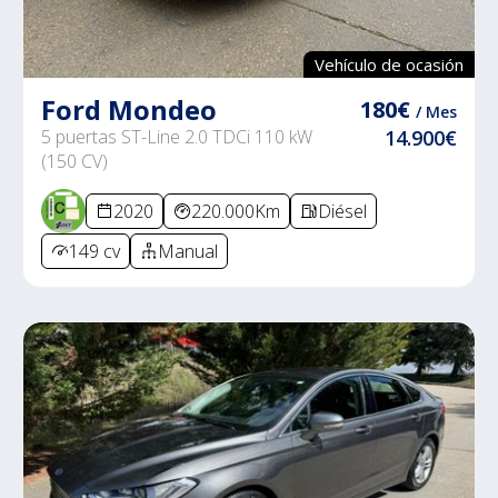
Vehículo de ocasión
Ford Mondeo
180€
/ Mes
5 puertas ST-Line 2.0 TDCi 110 kW
14.900€
(150 CV)
2020
220.000Km
Diésel
149 cv
Manual