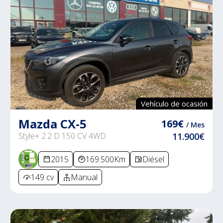
Vehículo de ocasión
Mazda CX-5
169€
/ Mes
Style+ 2.2 D 150 CV 4WD
11.900€
2015
169.500Km
Diésel
149 cv
Manual