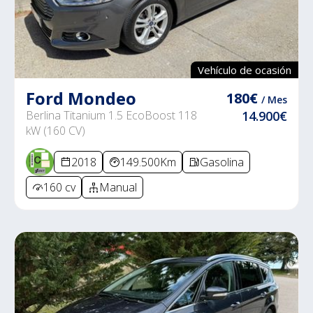
Vehículo de ocasión
Ford Mondeo
180€
/ Mes
Berlina Titanium 1.5 EcoBoost 118
14.900€
kW (160 CV)
2018
149.500Km
Gasolina
160 cv
Manual