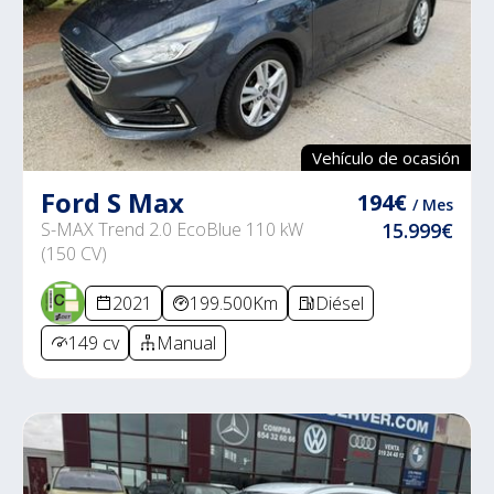
Vehículo de ocasión
Ford S Max
194€
/ Mes
S-MAX Trend 2.0 EcoBlue 110 kW
15.999€
(150 CV)
2021
199.500Km
Diésel
149 cv
Manual