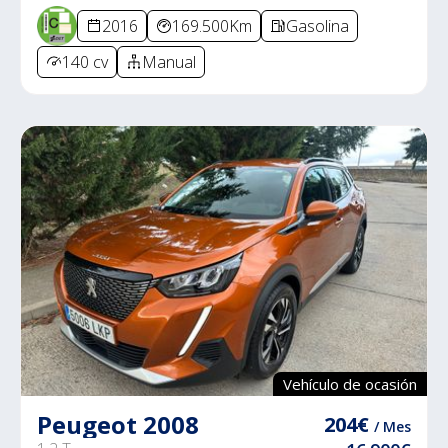
2016
169.500Km
Gasolina
140 cv
Manual
Vehículo de ocasión
Peugeot 2008
204€
/ Mes