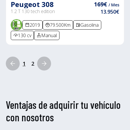
Peugeot 308
169€
/ Mes
1.2 T 130 tech edition
13.950€
2019
79.500Km
Gasolina
130 cv
Manual
1
2
Ventajas de adquirir tu vehículo
con nosotros