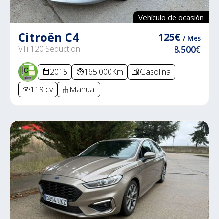
Vehículo de ocasión
Citroën C4
125€
/ Mes
VTi 120 Seduction
8.500€
2015
165.000Km
Gasolina
119 cv
Manual