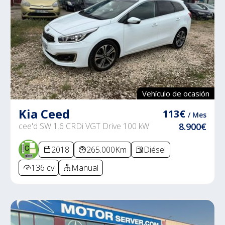
Vehículo de ocasión
Kia Ceed
113€
/ Mes
cee'd SW 1.6 CRDi VGT Drive 100 kW
8.900€
2018
265.000Km
Diésel
136 cv
Manual