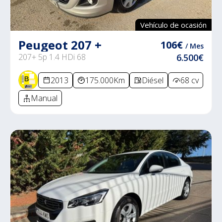
Vehículo de ocasión
Peugeot 207 +
106€
/ Mes
207+ 5p 1.4 HDi 68
6.500€
2013
175.000Km
Diésel
68 cv
Manual