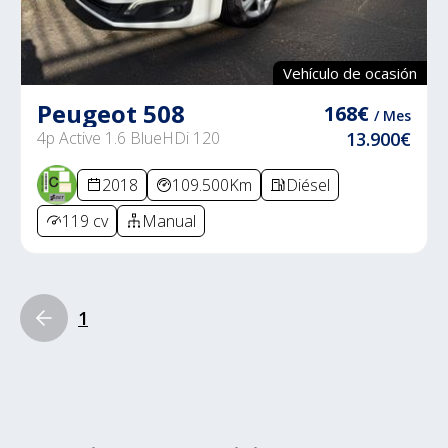
Vehículo de ocasión
Peugeot 508
168€
/ Mes
4p Active 1.6 BlueHDi 120
13.900€
2018
109.500Km
Diésel
119 cv
Manual
1