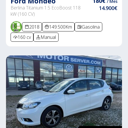
Ford Mondeo
180€
/ Mes
Berlina Titanium 1.5 EcoBoost 118
14.900€
kW (160 CV)
2018
149.500Km
Gasolina
160 cv
Manual