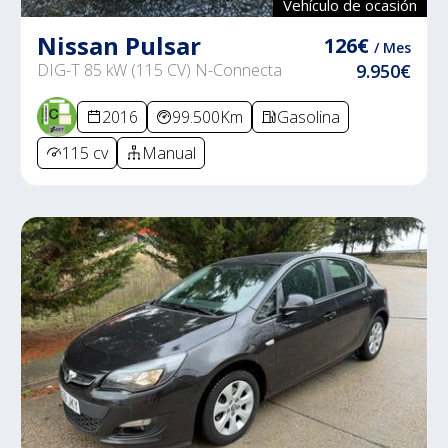
Vehículo de ocasión
Nissan Pulsar
126€
/ Mes
DIG-T 85 kW (115 CV) N-Connecta
9.950€
2016
99.500Km
Gasolina
115 cv
Manual