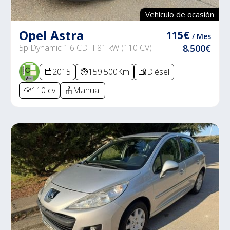
Vehículo de ocasión
Opel Astra
115€
/ Mes
5p Dynamic 1.6 CDTI 81 kW (110 CV)
8.500€
2015
159.500Km
Diésel
110 cv
Manual