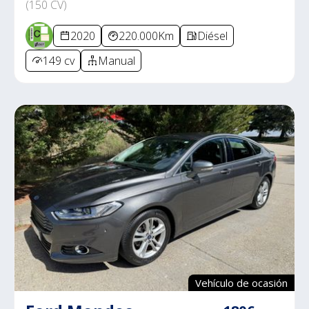
(150 CV)
2020
220.000Km
Diésel
149 cv
Manual
Vehículo de ocasión