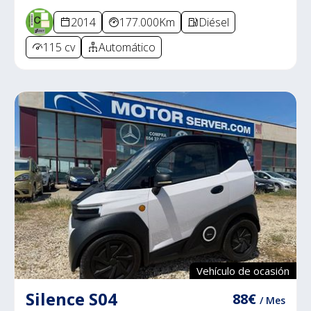
2014
177.000Km
Diésel
115 cv
Automático
Vehículo de ocasión
Silence S04
88€
/ Mes