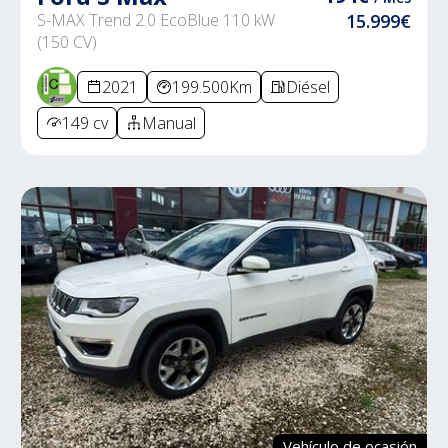
S-MAX Trend 2.0 EcoBlue 110 kW
15.999€
(150 CV)
2021
199.500Km
Diésel
149 cv
Manual
Vehículo de ocasión