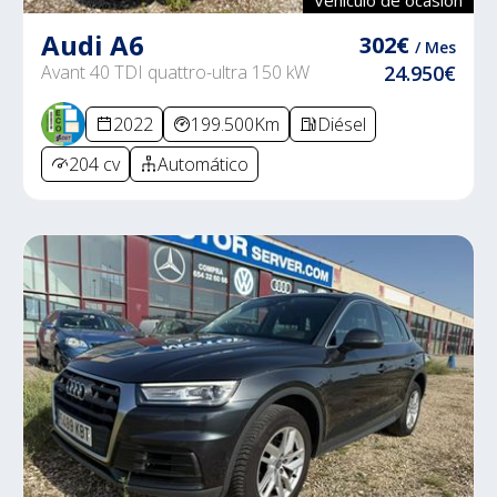
Audi A6
302€
/ Mes
Avant 40 TDI quattro-ultra 150 kW
24.950€
2022
199.500Km
Diésel
204 cv
Automático