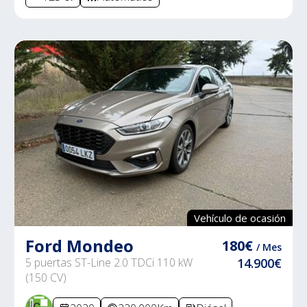
Vehículo de ocasión
Ford Mondeo
180€
/ Mes
5 puertas ST-Line 2.0 TDCi 110 kW
14.900€
(150 CV)