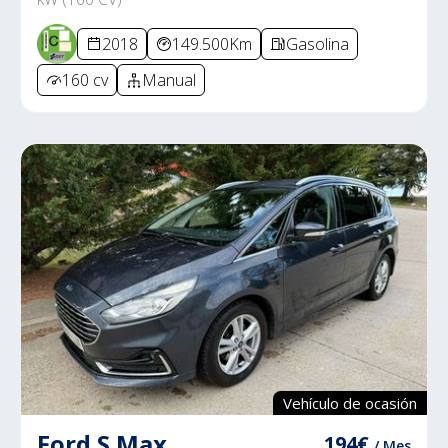
2018
149.500Km
Gasolina
160 cv
Manual
Vehículo de ocasión
Ford S Max
194€
/ Mes