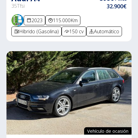
35Tfsi
32.900€
2023
115.000Km
Híbrido (Gasolina)
150 cv
Automático
Vehículo de ocasión