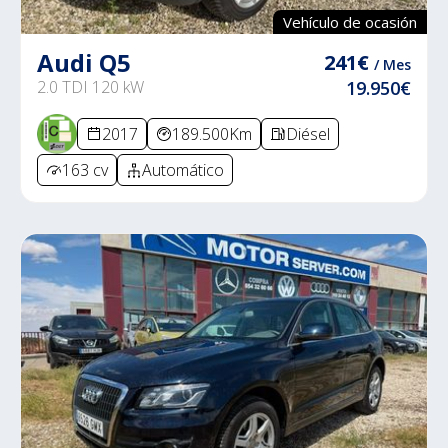
Vehículo de ocasión
Audi Q5
241€
/ Mes
2.0 TDI 120 kW
19.950€
2017
189.500Km
Diésel
163 cv
Automático