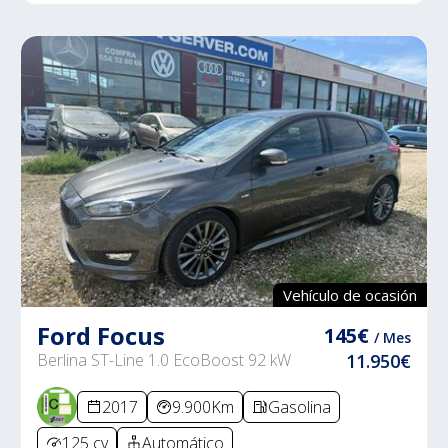
Vehículo de ocasión
Ford Focus
145€
/ Mes
Berlina ST-Line 1.0 EcoBoost 92 kW
11.950€
2017
9.900Km
Gasolina
125 cv
Automático