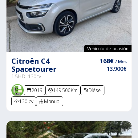
Vehículo de ocasión
Citroën C4
168€
/ Mes
Spacetourer
13.900€
1.5HDI 130cv
2019
149.500Km
Diésel
130 cv
Manual