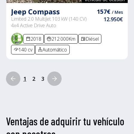
Jeep Compass
157€
/ Mes
Limited 2.0 MultiJet 103 kW (140 CV)
12.950€
4x4 Active Drive Auto
2018
212.000Km
Diésel
140 cv
Automático
1
2
3
Ventajas de adquirir tu vehículo
con nosotros