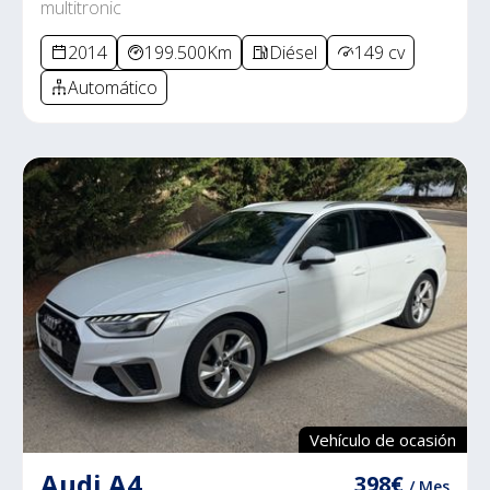
multitronic
2014
199.500Km
Diésel
149 cv
Automático
Vehículo de ocasión
Audi A4
398€
/ Mes