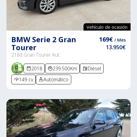
Vehículo de ocasión
BMW Serie 2 Gran
169€
/ Mes
Tourer
13.950€
218d Gran Tourer Aut.
2018
239.500Km
Diésel
149 cv
Automático