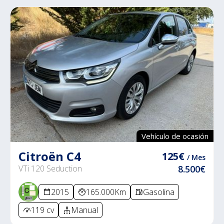
Vehículo de ocasión
Citroën C4
125€
/ Mes
VTi 120 Seduction
8.500€
2015
165.000Km
Gasolina
119 cv
Manual