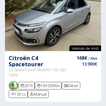
Vehículo de Km0
Citroën C4
168€
/ Mes
Spacetourer
13.900€
C4 SpaceTourer BlueHDi 130 S&S
Shine
2019
169.500Km
Diésel
130 cv
Manual