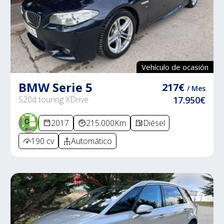
Vehículo de ocasión
BMW Serie 5
217€
/ Mes
520d touring XDrive
17.950€
2017
215.000Km
Diésel
190 cv
Automático