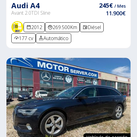
Audi A4
245€
/ Mes
Avant 2.0TDI Sline
11.900€
2012
269.500Km
Diésel
177 cv
Automático
Vehículo de ocasión