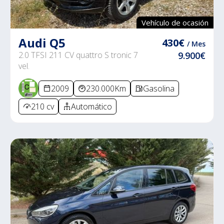
Vehículo de ocasión
Audi Q5
430€
/ Mes
2.0 TFSI 211 CV quattro S tronic 7
9.900€
vel.
2009
230.000Km
Gasolina
210 cv
Automático