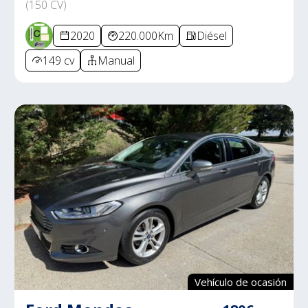
(150 CV)
2020
220.000Km
Diésel
149 cv
Manual
Vehículo de ocasión