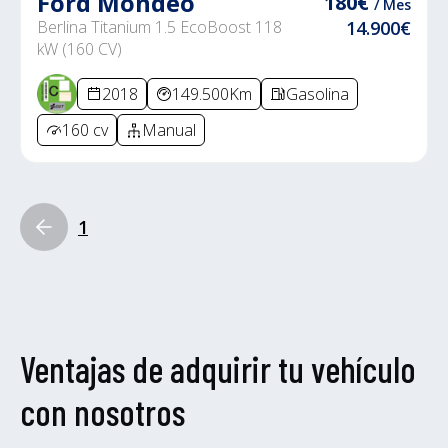
Ford Mondeo
180€
/ Mes
Berlina Titanium 1.5 EcoBoost 118
14.900€
kW (160 CV)
2018
149.500Km
Gasolina
160 cv
Manual
1
Ventajas de adquirir tu vehículo
con nosotros