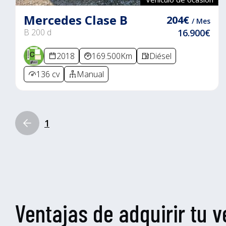
Mercedes Clase B
204€
/ Mes
B 200 d
16.900€
2018
169.500Km
Diésel
136 cv
Manual
1
Ventajas de adquirir tu v