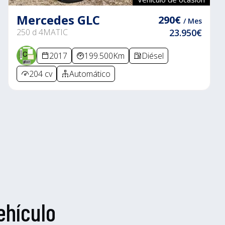
Mercedes GLC
290€
/ Mes
250 d 4MATIC
23.950€
2017
199.500Km
Diésel
204 cv
Automático
ehículo