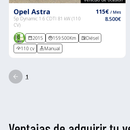
Opel Astra
115€
/ Mes
5p Dynamic 1.6 CDTI 81 kW (110
8.500€
CV)
2015
159.500Km
Diésel
110 cv
Manual
1
Ventajas de adquirir tu v