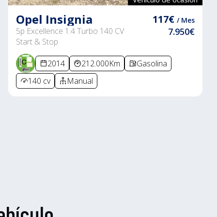
Opel Insignia
117€
/ Mes
5p Excellence 1.4 Turbo 140 CV
7.950€
Start & Stop
2014
212.000Km
Gasolina
140 cv
Manual
ehículo