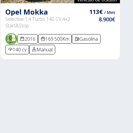
Opel Mokka
113€
/ Mes
Selective 1.4 Turbo 140 CV 4x2
8.900€
Start&Stop
2016
169.500Km
Gasolina
140 cv
Manual