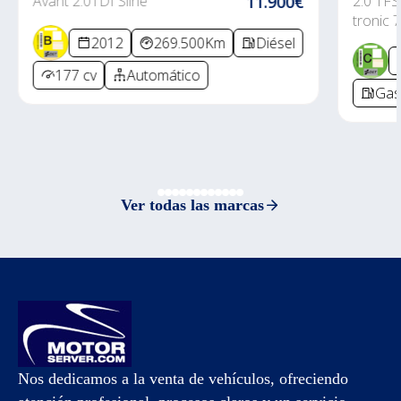
Avant 2.0TDI Sline
11.900€
2.0 TFS
tronic 7
2012
269.500Km
Diésel
177 cv
Automático
Gas
Ver todas las marcas
Nos dedicamos a la venta de vehículos, ofreciendo