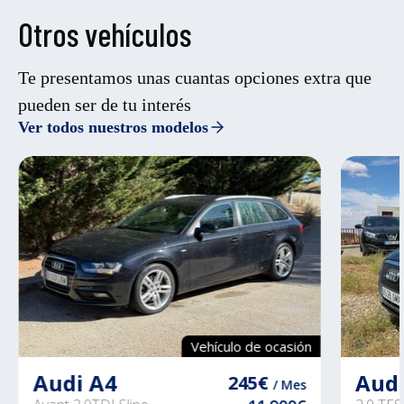
Otros vehículos
Te presentamos unas cuantas opciones extra que
pueden ser de tu interés
Ver todos nuestros modelos
Vehículo de ocasión
Audi A4
Audi
245€
/ Mes