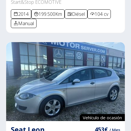
Start&Stop ECOMOTIVE
2014
199.500Km
Diésel
104 cv
Manual
Vehículo de ocasión
Seat Leon
453€
/ Mes