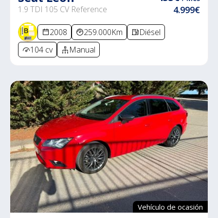
1.9 TDI 105 CV Reference
4.999€
2008
259.000Km
Diésel
104 cv
Manual
Vehículo de ocasión