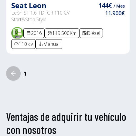
Seat Leon
144€
/ Mes
León ST 1.6 TDI CR 110 CV
11.900€
Start&Stop Style
2016
119.500Km
Diésel
110 cv
Manual
1
Ventajas de adquirir tu vehículo
con nosotros