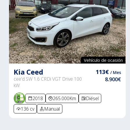
Vehículo de ocasión
Kia Ceed
113€
/ Mes
cee'd SW 1.6 CRDi VGT Drive 100
8.900€
kW
2018
265.000Km
Diésel
136 cv
Manual