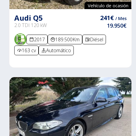
Vehículo de ocasión
Audi Q5
241€
/ Mes
2.0 TDI 120 kW
19.950€
2017
189.500Km
Diésel
163 cv
Automático