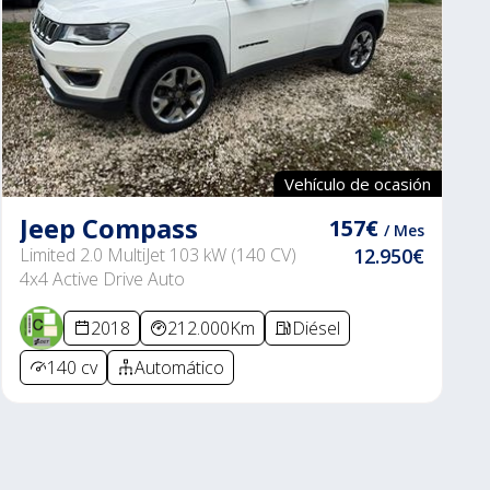
Vehículo de ocasión
Jeep Compass
157€
/ Mes
Limited 2.0 MultiJet 103 kW (140 CV)
12.950€
4x4 Active Drive Auto
2018
212.000Km
Diésel
140 cv
Automático