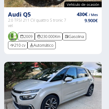
Vehículo de ocasión
Audi Q5
430€
/ Mes
2.0 TFSI 211 CV quattro S tronic 7
9.900€
vel.
2009
230.000Km
Gasolina
210 cv
Automático