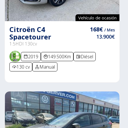
Vehículo de ocasión
Citroën C4
168€
/ Mes
Spacetourer
13.900€
1.5HDI 130cv
2019
149.500Km
Diésel
130 cv
Manual