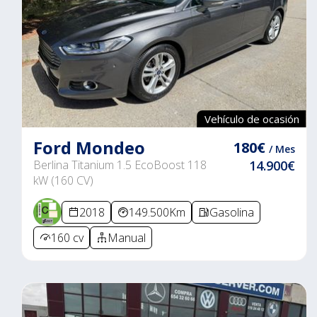
Vehículo de ocasión
Ford Mondeo
180€
/ Mes
Berlina Titanium 1.5 EcoBoost 118
14.900€
kW (160 CV)
2018
149.500Km
Gasolina
160 cv
Manual