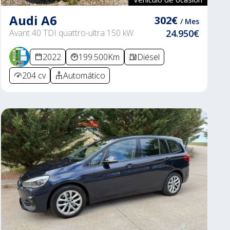
Audi A6
302€
/ Mes
Avant 40 TDI quattro-ultra 150 kW
24.950€
2022
199.500Km
Diésel
204 cv
Automático