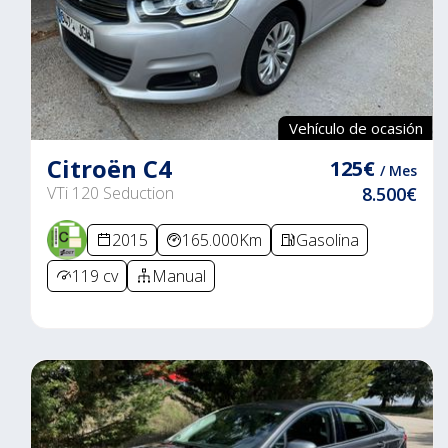
Vehículo de ocasión
Citroën C4
125€
/ Mes
VTi 120 Seduction
8.500€
2015
165.000Km
Gasolina
119 cv
Manual