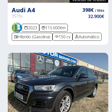
Audi A4
398€
/ Mes
35Tfsi
32.900€
2023
115.000Km
Híbrido (Gasolina)
150 cv
Automático