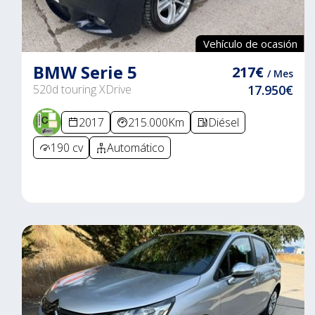
Vehículo de ocasión
BMW Serie 5
217€
/ Mes
520d touring XDrive
17.950€
2017
215.000Km
Diésel
190 cv
Automático