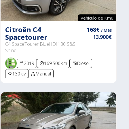
Vehículo de Km0
Citroën C4
168€
/ Mes
Spacetourer
13.900€
C4 SpaceTourer BlueHDi 130 S&S
Shine
2019
169.500Km
Diésel
130 cv
Manual