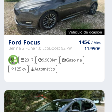
Vehículo de ocasión
Ford Focus
145€
/ Mes
Berlina ST-Line 1.0 EcoBoost 92 kW
11.950€
2017
9.900Km
Gasolina
125 cv
Automático