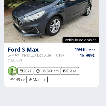
Vehículo de ocasión
Ford S Max
194€
/ Mes
S-MAX Trend 2.0 EcoBlue 110 kW
15.999€
(150 CV)
2021
199.500Km
Diésel
149 cv
Manual