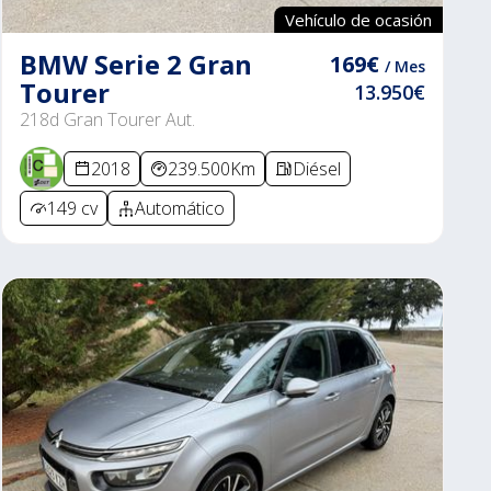
Vehículo de ocasión
BMW Serie 2 Gran
169€
/ Mes
Tourer
13.950€
218d Gran Tourer Aut.
2018
239.500Km
Diésel
149 cv
Automático