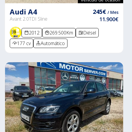
Audi A4
245€
/ Mes
Avant 2.0TDI Sline
11.900€
2012
269.500Km
Diésel
177 cv
Automático