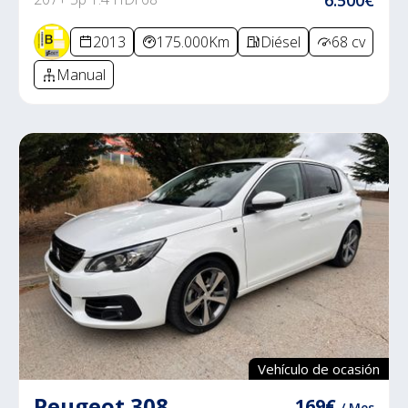
6.500€
2013
175.000Km
Diésel
68 cv
Manual
Vehículo de ocasión
Peugeot 308
169€
/ Mes