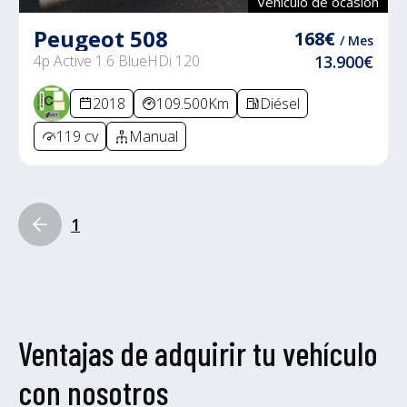
Vehículo de ocasión
Peugeot 508
168€
/ Mes
4p Active 1.6 BlueHDi 120
13.900€
2018
109.500Km
Diésel
119 cv
Manual
1
Ventajas de adquirir tu vehículo
con nosotros