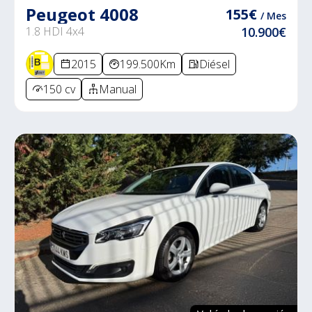
Peugeot 4008
155€
/ Mes
1.8 HDI 4x4
10.900€
2015
199.500Km
Diésel
150 cv
Manual