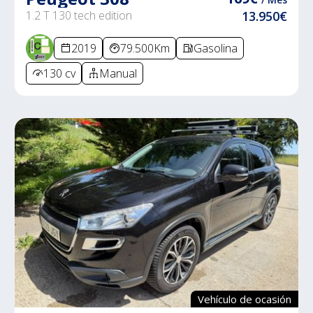
1.2 T 130 tech edition
13.950€
2019
79.500Km
Gasolina
130 cv
Manual
Vehículo de ocasión