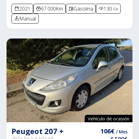
2021
67.000Km
Gasolina
130 cv
Manual
Vehículo de ocasión
Peugeot 207 +
106€
/ Mes
207+ 5p 1.4 HDi 68