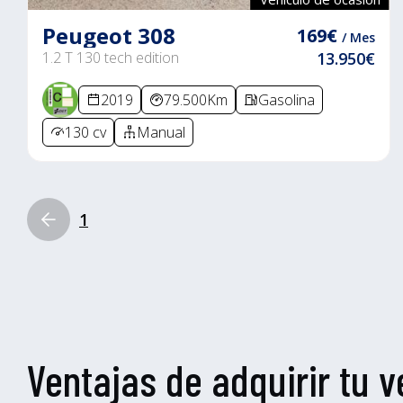
Peugeot 308
169€
/ Mes
1.2 T 130 tech edition
13.950€
2019
79.500Km
Gasolina
130 cv
Manual
1
Ventajas de adquirir tu v