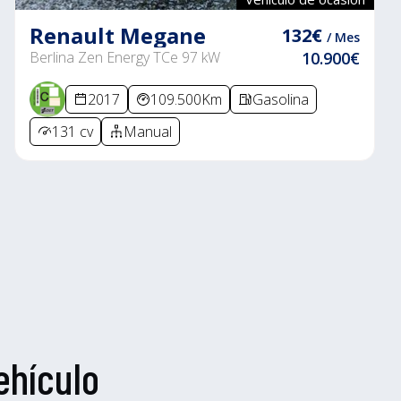
Renault Megane
132€
/ Mes
Berlina Zen Energy TCe 97 kW
10.900€
2017
109.500Km
Gasolina
131 cv
Manual
ehículo