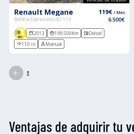
Renault Megane
119€
/ Mes
Berlina Expression dCi 110
6.500€
2013
199.500Km
Diésel
110 cv
Manual
1
Ventajas de adquirir tu v